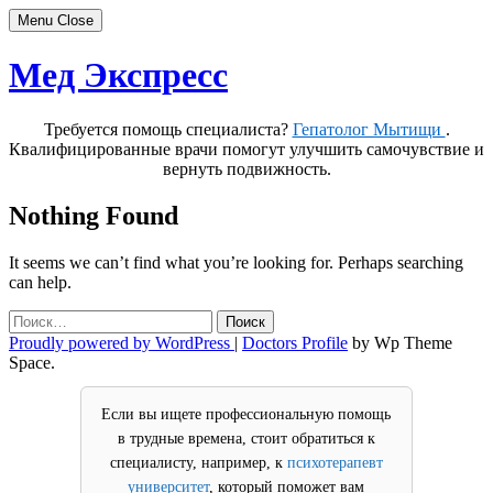
Menu
Close
Skip
Мед Экспресс
to
content
Требуется помощь специалиста?
Гепатолог Мытищи
.
Квалифицированные врачи помогут улучшить самочувствие и
вернуть подвижность.
Nothing Found
It seems we can’t find what you’re looking for. Perhaps searching
can help.
Найти:
Proudly powered by WordPress
|
Doctors Profile
by Wp Theme
Space.
Если вы ищете профессиональную помощь
в трудные времена, стоит обратиться к
специалисту, например, к
психотерапевт
университет
, который поможет вам